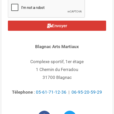
Envoyer
Blagnac Arts Martiaux
Complexe sportif, 1er étage
1 Chemin du Ferradou
31700 Blagnac
Télephone
:
05-61-71-12-36
|
06-95-20-59-29
F
T